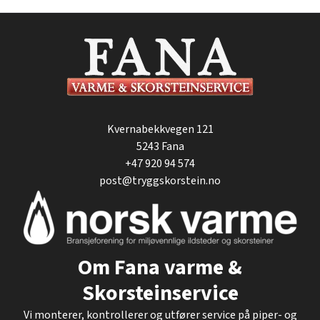
Kvernabekkvegen 121
5243
Fana
+47 920 94 574
post@tryggskorstein.no
Om Fana varme &
Skorsteinservice
Vi monterer, kontrollerer og utfører service på piper- og